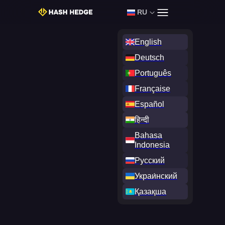
RU
Войти
Начать Челлендж
English
Deutsch
Português
Française
Español
हिन्दी
Bahasa
Indonesia
Русский
Украи́нский
Қазақша