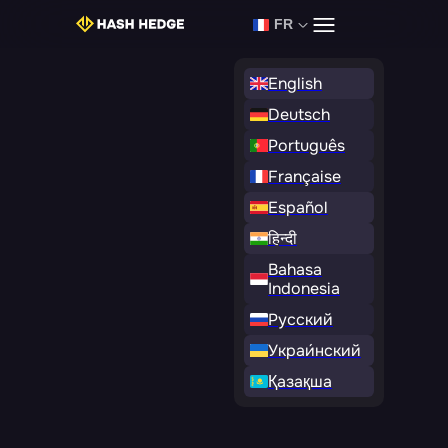
Connexion
Commencer le défi
FR
English
Deutsch
Português
Française
Español
हिन्दी
Bahasa
Indonesia
Русский
Украи́нский
Қазақша