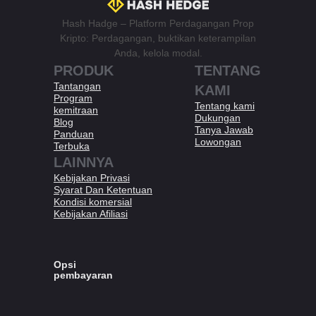
Hash Hadge – Platform Perdagangan Prop
Kripto: Perdagangan, buktikan keterampilan
Anda, kelola modal.
PRODUK
TENTANG
Tantangan
KAMI
Program
Tentang kami
kemitraan
Dukungan
Blog
Tanya Jawab
Panduan
Lowongan
Terbuka
​LAINNYA
Kebijakan Privasi
Syarat Dan Ketentuan​
Kondisi komersial
Kebijakan Afiliasi​
Opsi
pembayaran